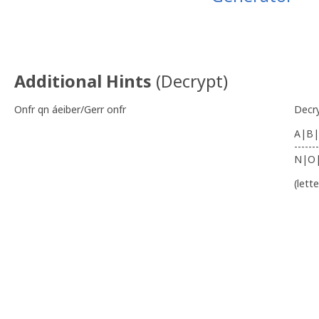
Coordenadas finais: #01 N 38 08.
Additional Hints
(
Decrypt
)
Onfr qn áeiber/Gerr onfr
Decr
A|B|
-------
N|O
(lett