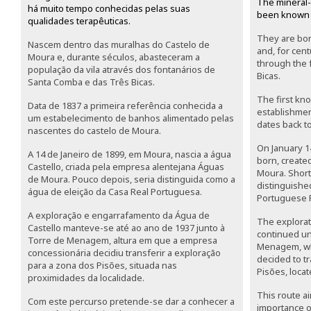
The mineral-
há muito tempo conhecidas pelas suas
been known fo
qualidades terapêuticas.
They are born
Nascem dentro das muralhas do Castelo de
and, for cent
Moura e, durante séculos, abasteceram a
through the 
população da vila através dos fontanários de
Bicas.
Santa Comba e das Três Bicas.
The first kn
Data de 1837 a primeira referência conhecida a
establishmen
um estabelecimento de banhos alimentado pelas
dates back to
nascentes do castelo de Moura.
On January 1
A 14 de Janeiro de 1899, em Moura, nascia a água
born, create
Castello, criada pela empresa alentejana Águas
Moura. Short
de Moura. Pouco depois, seria distinguida como a
distinguished
água de eleição da Casa Real Portuguesa.
Portuguese R
A exploração e engarrafamento da Água de
The explorat
Castello manteve-se até ao ano de 1937 junto à
continued unt
Torre de Menagem, altura em que a empresa
Menagem, wh
concessionária decidiu transferir a exploração
decided to tr
para a zona dos Pisões, situada nas
Pisões, locat
proximidades da localidade.
This route a
Com este percurso pretende-se dar a conhecer a
importance of