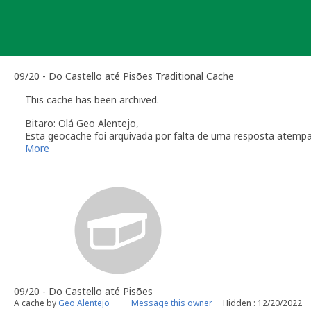
Skip
to
content
09/20 - Do Castello até Pisões Traditional Cache
This cache has been archived.
Bitaro: Olá Geo Alentejo,
Esta geocache foi arquivada por falta de uma resposta atemp
Verifique a secção das
Linhas de Orientação
que regulam a ma
More
Obrigado pela colaboração
Bitaro aka Vitor Sérgio
Geocaching.com Volunteer Geocache Reviewer
Revisor Voluntário em Geocaching.com
09/20 - Do Castello até Pisões
A cache by
Geo Alentejo
Message this owner
Hidden : 12/20/2022