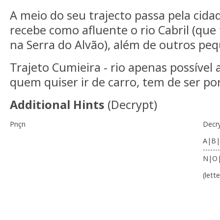
A meio do seu trajecto passa pela cidad
recebe como afluente o rio Cabril (qu
na Serra do Alvão), além de outros pequ
Trajeto Cumieira - rio apenas possível
quem quiser ir de carro, tem de ser por
Additional Hints
(
Decrypt
)
Pnçn
Decr
A|B|
-------
N|O
(lett