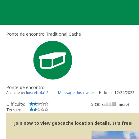
Skip
to
content
Ponte de encontro Traditional Cache
Ponte de encontro
A cache by
luisrebola12
Message this owner
Hidden : 12/24/2022
Difficulty:
Size:
(micro)
Terrain:
Join now to view geocache location details. It's free!