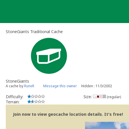
Skip
to
content
StoneGiants Traditional Cache
StoneGiants
A cache by
RuneR
Message this owner
Hidden : 11/3/2002
Difficulty:
Size:
(regular)
Terrain:
Join now to view geocache location details. It's free!