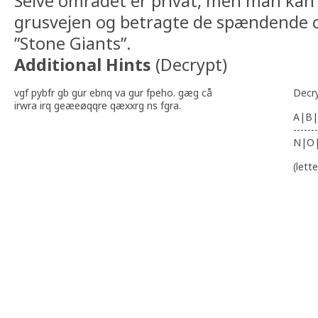
Selve området er privat, men man kan
grusvejen og betragte de spændende 
”Stone Giants”.
Additional Hints
(
Decrypt
)
vgf pybfr gb gur ebnq va gur fpeho. gæg cå
Decr
irwra irq geæeøqqre qæxxrg ns fgra.
A|B|
-------
N|O
(lett