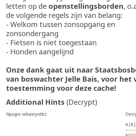
letten op de
openstellingsborden
, o.
de volgende regels zijn van belang:
- Welkom tussen zonsopgang en
zonsondergang
- Fietsen is niet toegestaan
- Honden aangelijnd
Onze dank gaat uit naar Staatsbosb
van boswachter Jelle Bais, voor het
toestemming voor deze cache!
Additional Hints
(
Decrypt
)
Npugre xebaxryobbz
Decr
A|B|
-------
N|O