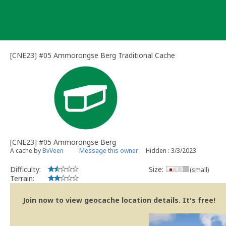
Skip
to
content
[CNE23] #05 Ammorongse Berg Traditional Cache
[CNE23] #05 Ammorongse Berg
A cache by
BvVeen
Message this owner
Hidden : 3/3/2023
Difficulty:
Size:
(small)
Terrain:
Join now to view geocache location details. It's free!