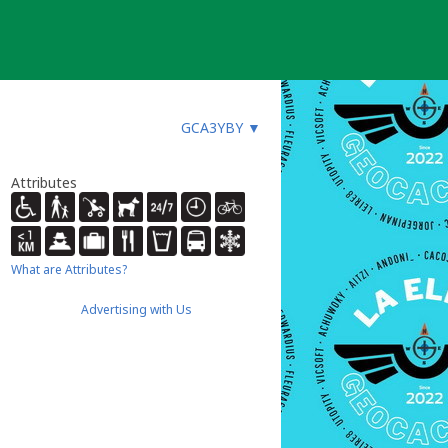
GCA3YBY
▼
Attributes
What are Attributes?
Advertising with Us