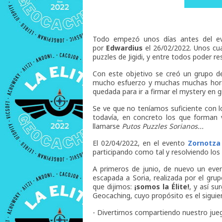
Todo empezó unos días antes del 
por
Edwardius
el 26/02/2022. Unos cua
puzzles de Jigidi, y entre todos poder r
Con este objetivo se creó un grupo 
mucho esfuerzo y muchas muchas horas
quedada para ir a firmar el mystery en 
Se ve que no teníamos suficiente con lo
todavía, en concreto los que forman v
llamarse
Putos Puzzles Sorianos...
El 02/04/2022, en el evento
Zornotza
participando como tal y resolviendo lo
A primeros de junio, de nuevo un eve
escapada a Soria, realizada por el grupo
que dijimos:
¡somos la Élite!
, y así su
Geocaching, cuyo propósito es el siguie
- Divertirnos compartiendo nuestro jueg