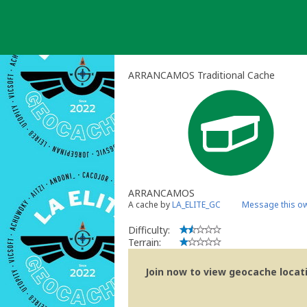
Skip
to
content
ARRANCAMOS Traditional Cache
ARRANCAMOS
A cache by
LA_ELITE_GC
Message this o
Difficulty:
Terrain:
Join now to view geocache locatio