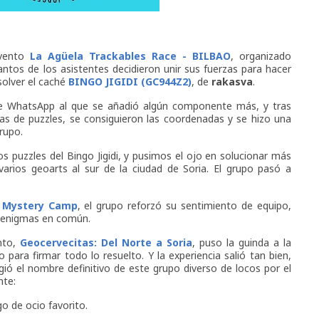
evento
La Agüela Trackables Race - BILBAO
, organizado
ntos de los asistentes decidieron unir sus fuerzas para hacer
esolver el caché
BINGO JIGIDI (GC944Z2)
, de
rakasva
.
de WhatsApp al que se añadió algún componente más, y tras
 de puzzles, se consiguieron las coordenadas y se hizo una
grupo.
s puzzles del Bingo Jigidi, y pusimos el ojo en solucionar más
arios geoarts al sur de la ciudad de Soria. El grupo pasó a
 Mystery Camp
, el grupo reforzó su sentimiento de equipo,
s enigmas en común.
nto,
Geocervecitas: Del Norte a Soria
, puso la guinda a la
 para firmar todo lo resuelto. Y la experiencia salió tan bien,
rgió el nombre definitivo de este grupo diverso de locos por el
nte:
o de ocio favorito.