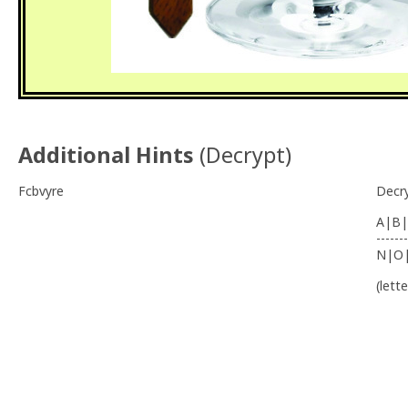
Additional Hints
(
Decrypt
)
Fcbvyre
Decr
A|B|
-------
N|O
(lett