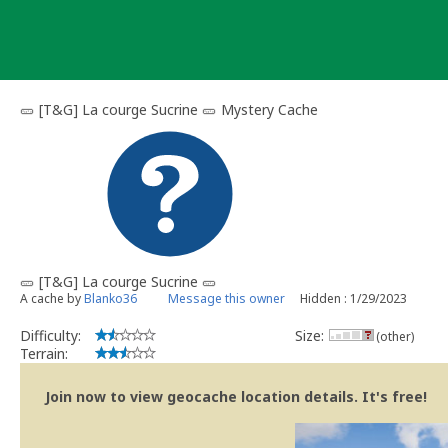
Skip
to
content
🥒 [T&G] La courge Sucrine 🥒 Mystery Cache
🥒 [T&G] La courge Sucrine 🥒
A cache by
Blanko36
Message this owner
Hidden : 1/29/2023
Difficulty:
Size:
(other)
Terrain:
Join now to view geocache location details. It's free!