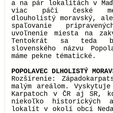
a na pár lokalitách v Ma
viac páči české me
dlouholistý moravský, al
spaľovanie pripraven
uvoľnenie miesta na zak
Tentokrát sa teda b
slovenského názvu Popo
máme pekne tématické.
POPOLAVEC DLHOLISTÝ MORAV
Rozšírenie: Západokarpat
malým areálom. Vyskytuje
Karpatoch v ČR aj SR, k
niekoľko historických 
lokalít v okolí obcí Ned