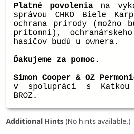
Platné povolenia
na vyko
správou CHKO Biele Kar
ochrana prírody (možno b
prítomní), ochranárskeh
hasičov budú u ownera.
Ďakujeme za pomoc.
Simon Cooper & OZ Permoní
v spolupráci s Katkou
BROZ.
Additional Hints
(
No hints available.
)