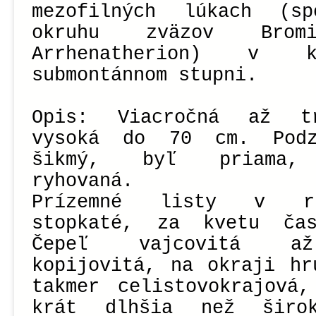
mezofilných lúkach (sp
okruhu zväzov Bromi
Arrhenatherion) v k
submontánnom stupni.
Opis: Viacročná až t
vysoká do 70 cm. Podz
šikmý, byľ priama, 
ryhovaná.
Prízemné listy v ru
stopkaté, za kvetu čas
Čepeľ vajcovitá až
kopijovitá, na okraji hr
takmer celistovokrajová
krát dlhšia než širo