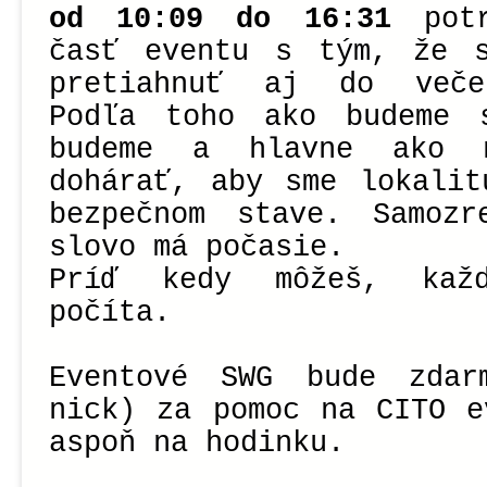
od 10:09 do 16:31
potr
časť eventu s tým, že 
pretiahnuť aj do veče
Podľa toho ako budeme 
budeme a hlavne ako 
dohárať, aby sme lokalit
bezpečnom stave. Samozr
slovo má počasie.
Príď kedy môžeš, kaž
počíta.
Eventové SWG bude zda
nick) za pomoc na CITO e
aspoň na hodinku.