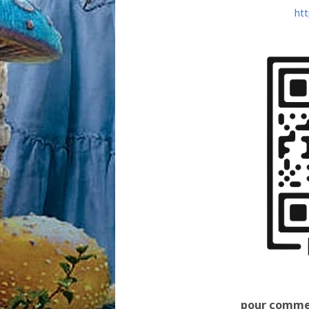
htt
pour commen