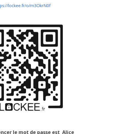
ps://lockee.fr/o/m3OkrN0f
cer le mot de passe est Alice