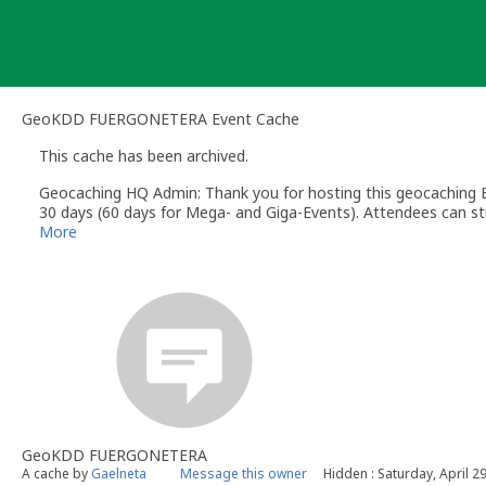
Skip
to
content
GeoKDD FUERGONETERA Event Cache
This cache has been archived.
Geocaching HQ Admin: Thank you for hosting this geocaching E
30 days (60 days for Mega- and Giga-Events). Attendees can stil
More
GeoKDD FUERGONETERA
A cache by
Gaelneta
Message this owner
Hidden : Saturday, April 2