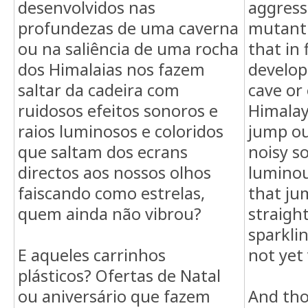
desenvolvidos nas
aggress
profundezas de uma caverna
mutant 
ou na saliência de uma rocha
that in 
dos Himalaias nos fazem
develop
saltar da cadeira com
cave or
ruidosos efeitos sonoros e
Himalay
raios luminosos e coloridos
jump ou
que saltam dos ecrans
noisy s
directos aos nossos olhos
luminou
faiscando como estrelas,
that ju
quem ainda não vibrou?
straigh
AQUI NÃO ESTÁ; :(
sparklin
E aqueles carrinhos
not yet
plásticos? Ofertas de Natal
ou aniversário que fazem
And tho