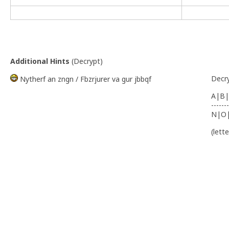
Additional Hints
(
Decrypt
)
Decr
Nytherf an zngn / Fbzrjurer va gur jbbqf
A|B|
-------
N|O
(lett