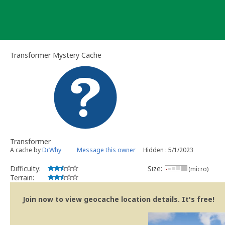
Skip
to
content
Transformer Mystery Cache
Transformer
A cache by
DrWhy
Message this owner
Hidden : 5/1/2023
Difficulty:
Size:
(micro)
Terrain:
Join now to view geocache location details. It's free!