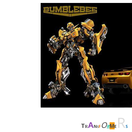
R
O
A
T
M
N
F
R
E
S
R
S