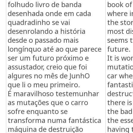
folhudo livro de banda
book of
desenhada onde em cada
where in
quadradinho se vai
the sto
desenrolando a história
most di
desde o passado mais
seems t
longínquo até ao que parece
future.
ser um futuro próximo e
It is wo
assustador, creio que foi
mutatio
algures no mês de JunhO
car when
que li o meu primeiro.
fantast
É maravilhoso testemunhar
destruc
as mutações que o carro
there is
sofre enquanto se
the bad
transforma numa fantástica
the esse
máquina de destruição
having t