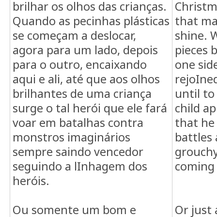
brilhar os olhos das crianças.
Christm
Quando as pecinhas plásticas
that ma
se começam a deslocar,
shine. 
agora para um lado, depois
pieces 
para o outro, encaixando
one side
aqui e ali, até que aos olhos
rejoIne
brilhantes de uma criança
until to
surge o tal herói que ele fará
child a
voar em batalhas contra
that he 
monstros imaginários
battles
sempre saindo vencedor
grouchy
seguindo a lInhagem dos
coming 
heróis.
TRY A D
Ou somente um bom e
Or just 