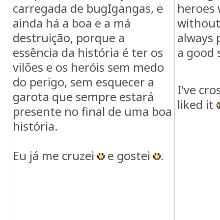
carregada de bugIgangas, e
heroes w
ainda há a boa e a má
without
destruição, porque a
always 
essência da história é ter os
a good 
vilões e os heróis sem medo
NOT IN 
do perigo, sem esquecer a
I've cr
garota que sempre estará
liked it
presente no final de uma boa
história.
Eu já me cruzei
e gostei
.
NEM AQUI :(, OUTRO
MÉTODO?