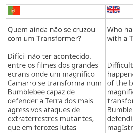
Quem ainda não se cruzou
Who has
com um Transformer?
with a 
Difícil não ter acontecido,
entre os filmes dos grandes
Difficul
ecrans onde um magnifico
happene
Camarro se transforma num
of the 
Bumblebee capaz de
magnifi
defender a Terra dos mais
transfo
agressivos ataques de
Bumbleb
extraterrestres mutantes,
defendi
que em ferozes lutas
magIstr