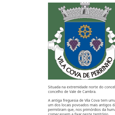
Situada na extremidade norte do concel
concelho de Vale de Cambra.
A antiga freguesia de Vila Cova tem um
um dos locais povoados mais antigos da 
permitiram que, nos primórdios da huma
começassem a fixar neste território.