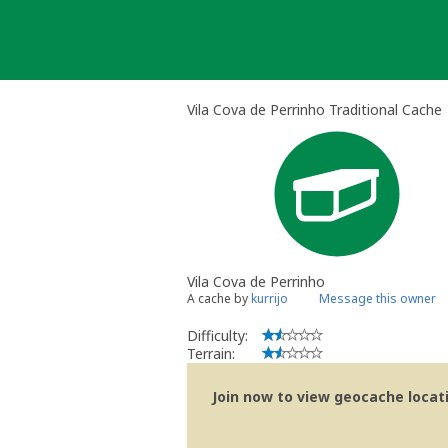
Skip
to
content
Vila Cova de Perrinho Traditional Cache
Vila Cova de Perrinho
A cache by
kurrijo
Message this owner
Difficulty:
Terrain:
Join now to view geocache locatio