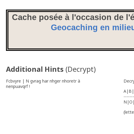
Cache posée à l'occasion de l'
Geocaching en milieu
Additional Hints
(
Decrypt
)
Fcbvyre | N gvrag har nhger nhoretr à
Decr
nenpuavqrf !
A|B|
-------
N|O
(lett