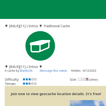
Skip
to
content
🌳 [BdLR][11] L'Intrus 🌳 Traditional Cache
🌳 [BdLR][11] L'Intrus 🌳
A cache by
Blanko36
Message this owner
Hidden : 6/12/2023
Difficulty:
Size:
(other)
Terrain:
Join now to view geocache location details. It's free!