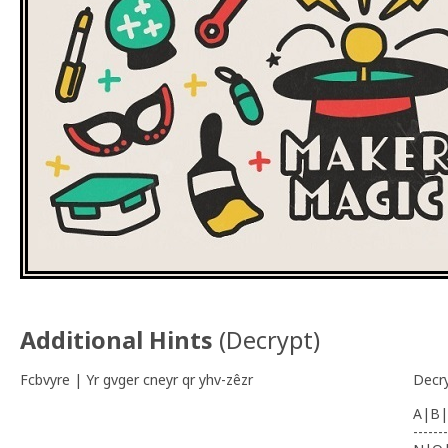
Additional Hints
(
Decrypt
)
Fcbvyre | Yr gvger cneyr qr yhv-zêzr
Decr
A|B|
-------