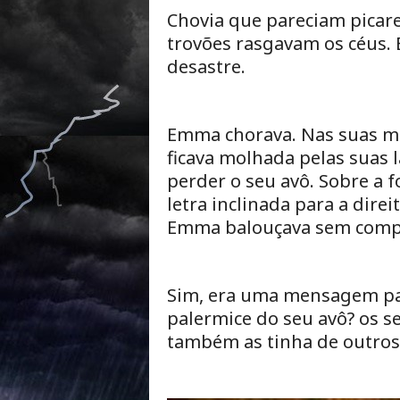
Chovia que pareciam picaret
trovões rasgavam os céus. 
desastre.
Emma chorava. Nas suas mã
ficava molhada pelas suas 
perder o seu avô. Sobre a 
letra inclinada para a direi
Emma balouçava sem comp
Sim, era uma mensagem par
palermice do seu avô? os s
também as tinha de outros 