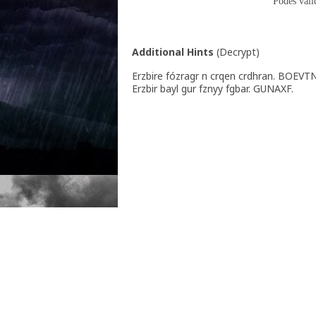
Podes vali
Additional Hints
(
Decrypt
)
Erzbire fózragr n crqen crdhran. BOEVT
Erzbir bayl gur fznyy fgbar. GUNAXF.