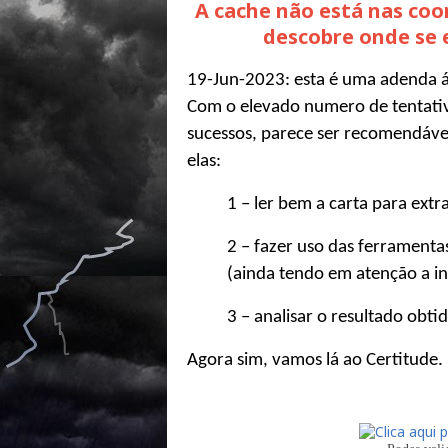
A cache não está nas coo
descobre onde se 
19-Jun-2023: esta é uma adenda 
Com o elevado numero de tentati
sucessos, parece ser recomendá
elas:
1 – ler bem a carta para extr
2 – fazer uso das ferramenta
(ainda tendo em atenção a i
3 – analisar o resultado obti
Agora sim, vamos lá ao
Certitude
.