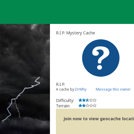
Skip
to
content
R.I.P. Mystery Cache
R.I.P.
A cache by
DrWhy
Message this owner
Difficulty:
Terrain:
Join now to view geocache locatio