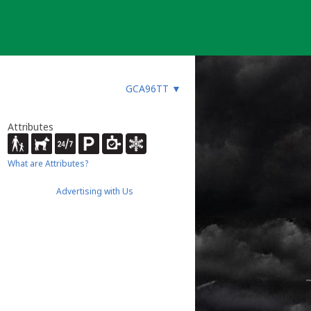
GCA96TT
▼
Attributes
What are Attributes?
Advertising with Us