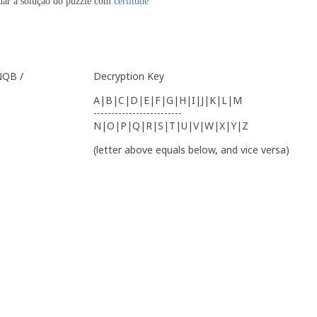
dar a solução do puzzle com
certitude
NQB /
Decryption Key
A|B|C|D|E|F|G|H|I|J|K|L|M
-------------------------
N|O|P|Q|R|S|T|U|V|W|X|Y|Z
(letter above equals below, and vice versa)