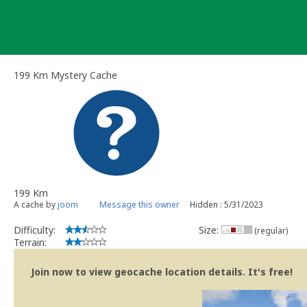
Skip
to
content
199 Km Mystery Cache
199 Km
A cache by
joom
Message this owner
Hidden : 5/31/2023
Difficulty:
Size:
(regular)
Terrain:
Join now to view geocache location details. It's free!