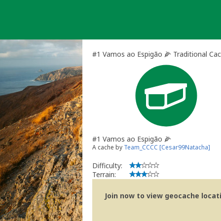
Skip
to
content
#1 Vamos ao Espigão 🌽 Traditional Ca
#1 Vamos ao Espigão 🌽
A cache by
Team_CCCC [Cesar99Natacha]
Difficulty:
Terrain:
Join now to view geocache locatio