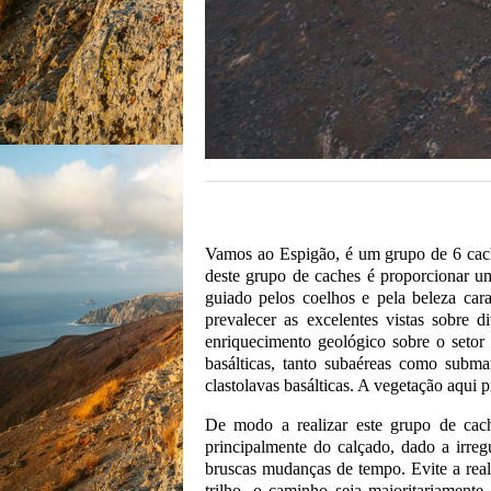
Vamos ao Espigão, é um grupo de 6 cache
deste grupo de caches é proporcionar um
guiado pelos coelhos e pela beleza cara
prevalecer as excelentes vistas sobre 
enriquecimento geológico sobre o setor o
basálticas, tanto subaéreas como subm
clastolavas basálticas. A vegetação aqui 
De modo a realizar este grupo de cach
principalmente do calçado, dado a irreg
bruscas mudanças de tempo. Evite a real
trilho, o caminho seja maioritariamente