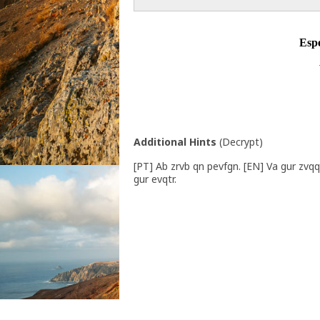
Esp
Additional Hints
(
Decrypt
)
[PT] Ab zrvb qn pevfgn. [EN] Va gur zvqq
gur evqtr.