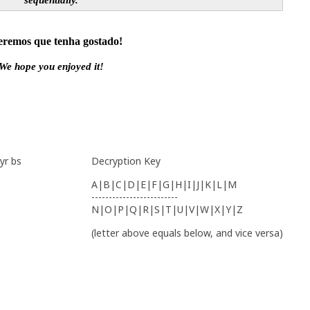
eremos que tenha gostado!
We hope you enjoyed it!
yr bs
Decryption Key
A|B|C|D|E|F|G|H|I|J|K|L|M
-------------------------
N|O|P|Q|R|S|T|U|V|W|X|Y|Z
(letter above equals below, and vice versa)