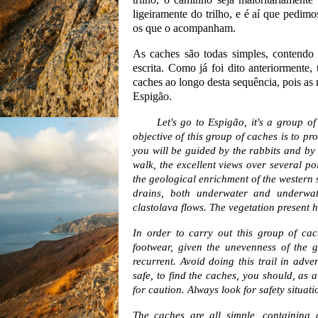
ligeiramente do trilho, e é aí que pedimo
os que o acompanham.
As caches são todas simples, contendo 
escrita. Como já foi dito anteriormente,
caches ao longo desta sequência, pois as
Espigão.
Let's go to Espigão, it's a group of 6
objective of this group of caches is to p
you will be guided by the rabbits and by 
walk, the excellent views over several poi
the geological enrichment of the western s
drains, both underwater and underwate
clastolava flows. The vegetation present h
In order to carry out this group of cach
footwear, given the unevenness of the 
recurrent. Avoid doing this trail in adve
safe, to find the caches, you should, as a
for caution. Always look for safety situa
The caches are all simple, containing 