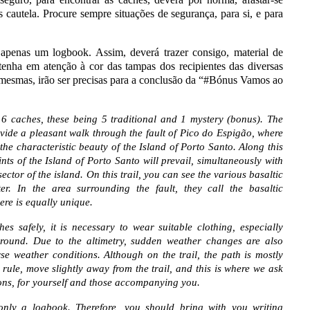
s cautela. Procure sempre situações de segurança, para si, e para
apenas um logbook. Assim, deverá trazer consigo, material de
 tenha em atenção à cor das tampas dos recipientes das diversas
 mesmas, irão ser precisas para a conclusão da “#Bónus Vamos ao
 caches, these being 5 traditional and 1 mystery (bonus). The
rovide a pleasant walk through the fault of Pico do Espigão, where
the characteristic beauty of the Island of Porto Santo. Along this
nts of the Island of Porto Santo will prevail, simultaneously with
ector of the island. On this trail, you can see the various basaltic
r. In the area surrounding the fault, they call the basaltic
ere is equally unique.
es safely, it is necessary to wear suitable clothing, especially
ground. Due to the altimetry, sudden weather changes are also
rse weather conditions. Although on the trail, the path is mostly
 rule, move slightly away from the trail, and this is where we ask
tions, for yourself and those accompanying you.
only a logbook. Therefore, you should bring with you writing