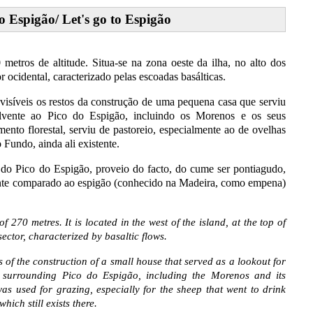
 Espigão/ Let's go to Espigão
metros de altitude. Situa-se na zona oeste da ilha, no alto dos
ocidental, caracterizado pelas escoadas basálticas.
isíveis os restos da construção de uma pequena casa que serviu
olvente ao Pico do Espigão, incluindo os Morenos e os seus
ento florestal, serviu de pastoreio, especialmente ao de ovelhas
Fundo, ainda ali existente.
 do Pico do Espigão, proveio do facto, do cume ser pontiagudo,
nte comparado ao espigão (conhecido na Madeira, como empena)
70 metres. It is located in the west of the island, at the top of
ctor, characterized by basaltic flows.
 of the construction of a small house that served as a lookout for
rea surrounding Pico do Espigão, including the Morenos and its
 was used for grazing, especially for the sheep that went to drink
hich still exists there.