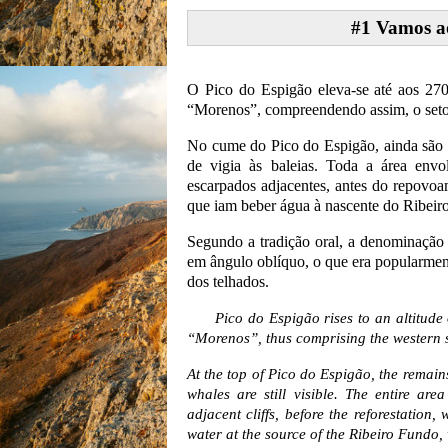
#1 Vamos ao
O Pico do Espigão eleva-se até aos 270 
“Morenos”, compreendendo assim, o setor 
No cume do Pico do Espigão, ainda são v
de vigia às baleias. Toda a área env
escarpados adjacentes, antes do repovoam
que iam beber água à nascente do Ribeiro 
Segundo a tradição oral, a denominação
em ângulo oblíquo, o que era popularme
dos telhados.
Pico do Espigão rises to an altitude of 2
“Morenos”, thus comprising the western se
At the top of Pico do Espigão, the remains
whales are still visible. The entire a
adjacent cliffs, before the reforestation,
water at the source of the Ribeiro Fundo, w