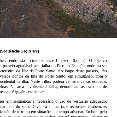
[Sequência/
Sequence
]
s, sendo estas, 5 tradicionais e 1 mistério (bónus). O objetivo
 passeio agradável pela falha do Pico do Espigão, onde irá ser
cterística da Ilha da Porto Santo. Ao longo deste passeio, irão
diversos pontos da Ilha do Porto Santo, em simultâneo, com o
cidental da ilha. Neste trilho, poderá ver as diversas escoadas
arinas. Na área envolvente à falha, denominam as escoadas de
presente é igualmente ímpar.
es em segurança, é necessário o uso de vestuário adequado,
ularidade do solo. Devido à altimetria, é recorrente também, as
ização deste trilho em situações de tempo adverso. Embora pelo
 seguro, para encontrar as caches, deverá por norma, afastar-se