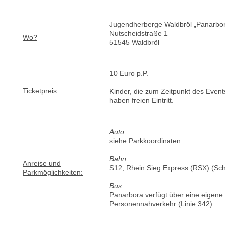
Jugendherberge Waldbröl „Panarbor
Nutscheidstraße 1
Wo?
51545 Waldbröl
10 Euro p.P.
Ticketpreis:
Kinder, die zum Zeitpunkt des Events 
haben freien Eintritt.
Auto
siehe Parkkoordinaten
Bahn
Anreise und
S12, Rhein Sieg Express (RSX) (Sch
Parkmöglichkeiten:
Bus
Panarbora verfügt über eine eigene B
Personennahverkehr (Linie 342).