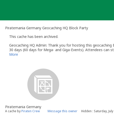
Skip
to
content
Piratemania Germany Geocaching HQ Block Party
This cache has been archived.
Geocaching HQ Admin: Thank you for hosting this geocaching E
30 days (60 days for Mega- and Giga-Events). Attendees can stil
More
Piratemania Germany
A cache by
Piraten Crew
Message this owner
Hidden : Saturday, July