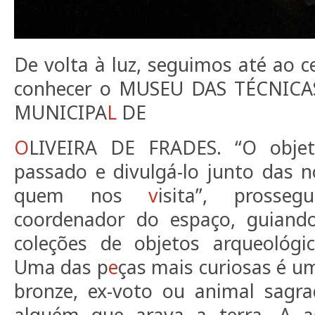
De volta à luz, seguimos até ao c
conhecer o MUSEU DAS TÉCNICA
MUNICIPA
L
DE
O
LIVEIRA DE FRADES. “O objet
passado e divulgá-lo junto das 
quem nos
v
isita”, prosseg
coordenador do espaço, guiando
coleções de objetos arqueológic
Uma das p
e
ças mais curiosas é 
bronze, ex-voto ou animal sagr
alguém que arava a terra. A a