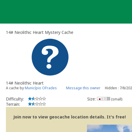
Skip
to
content
14# Neolithic Heart Mystery Cache
14# Neolithic Heart
A cache by
Município OFrades
Message this owner
Hidden : 7/8/20
Difficulty:
Size:
(small)
Terrain:
Join now to view geocache location details. It's free!