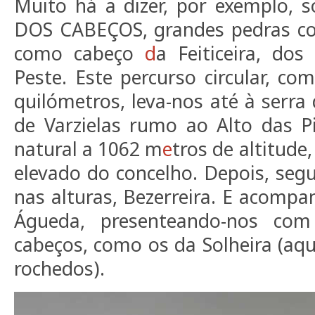
Muito há a dizer, por exemplo, 
DOS CABEÇOS, grandes pedras co
como cabeço
d
a Feiticeira, d
Peste. Este percurso circular, c
quilómetros, leva-nos até à serra
de Varzielas rumo ao Alto das P
natural a 1062 m
e
tros de altitude
elevado do concelho. Depois, segu
nas alturas, Bezerreira. E acompa
Águeda, presenteando-nos co
cabeços, como os da Solheira (aqu
rochedos).