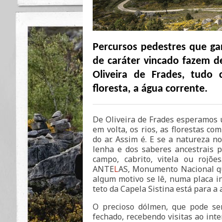
Percursos pedestres que g
de caráter vincado fazem d
Oliveira de Frades, tudo 
floresta, a água corrente.
De Oliveira de Frades esperamos 
em volta, os rios, as florestas co
do ar. Assim é. E se a natureza n
lenha e dos saberes ancestrais 
campo, cabrito, vitela ou roj
ANTE
L
AS, Monumento Nacional qu
algum motivo se lê, numa placa in
teto da Capela Sistina está para a 
O precioso dólmen, que pode ser
fechado, recebendo visitas ao int