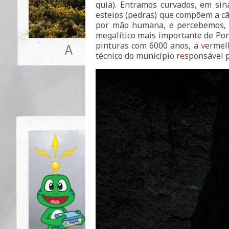
guia). Entramos curvados, em sin
esteios (pedras) que compõem a c
por mão humana, e percebemos, 
megalítico mais importante de Por
pinturas com 6000 anos, a
v
ermelh
técnico do município r
e
sponsável p