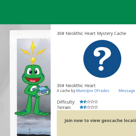
Skip
to
content
30# Neolithic Heart Mystery Cache
30# Neolithic Heart
A cache by
Município OFrades
Message 
Difficulty:
Terrain:
Join now to view geocache locatio