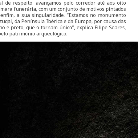
al de respeito, avançamos pelo corredor até aos oito
âmara funerária, com um conjunto de motivos pintados
enfim, a sua singularidade. “Estamos no monumento
tugal, da Península Ibérica e da Europa, por causa das
o e preto, que o tornam único”, explica Filipe Soares,
elo património arqueológico.