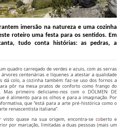
arantem imersão na natureza e uma cozinha
este roteiro uma festa para os sentidos. Em
canta, tudo conta histórias: as pedras, a
um quadro carregado de verdes e azuis, com as serras
m árvores centenárias e líquenes a atestar a qualidade
os dá colo, a cozinha também: faz-se uso dos fornos a
para pôr na mesa pratos de conforto como frango do
ões. Mas primeiro deliciamo-nos com o DÓLMEN DE
e é alimento para os olhos e para a imaginação. Por
formativa, que “está para a arte pré-histórica como o
arte renascentista italiana”.
 visto quase na sua origem, encontra-se c
o
berto e
erior por marcação, limitadas a duas pessoas (mais um