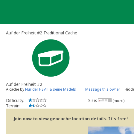
Skip
to
content
Auf der Freiheit #2 Traditional Cache
Auf der Freiheit #2
A cache by
Nur der HSV!!! & seine Mädels
Message this owner
Hidde
Difficulty:
Size:
(micro)
Terrain:
Join now to view geocache location details. It's free!