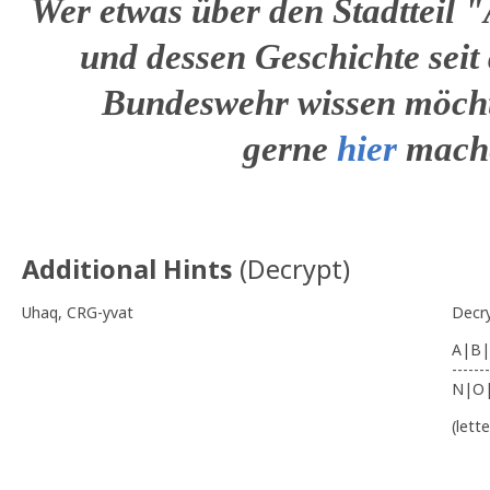
Wer etwas über den Stadtteil "
und dessen Geschichte sei
Bundeswehr wissen möcht
gerne
hier
mach
Additional Hints
(
Decrypt
)
Uhaq, CRG-yvat
Decr
A|B|
-------
N|O
(lett