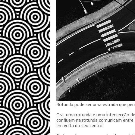
Rotunda pode ser uma estrada que per
Ora, uma rotunda é uma intersecção de 
confluem na rotunda comunicam entre si
em volta do seu centro.