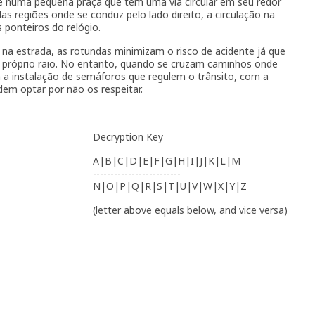
e numa pequena praça que tem uma via circular em seu redor
s regiões onde se conduz pelo lado direito, a circulação na
 ponteiros do relógio.
na estrada, as rotundas minimizam o risco de acidente já que
o próprio raio. No entanto, quando se cruzam caminhos onde
a a instalação de semáforos que regulem o trânsito, com a
m optar por não os respeitar.
Decryption Key
A|B|C|D|E|F|G|H|I|J|K|L|M
-------------------------
N|O|P|Q|R|S|T|U|V|W|X|Y|Z
(letter above equals below, and vice versa)