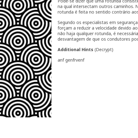
Pode-se dizer que uma rotunda consist
na qual intersectam outros caminhos. Na
rotunda é feita no sentido contrário aos
Segundo os especialistas em segurança 
forçam a reduzir a velocidade devido a
não haja qualquer rotunda, é necessári
desvantagem de que os condutores pode
Additional Hints
(
Decrypt
)
anf genfrvenf