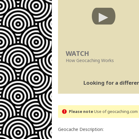
WATCH
How Geocaching Works
Looking for a differ
Please note
Use of geocaching.com s
Geocache Description: