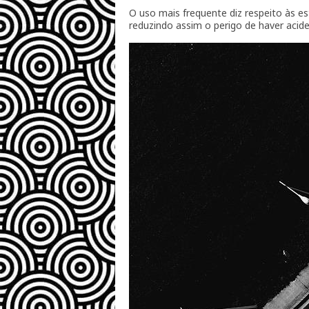
O uso mais frequente diz respeito às e
reduzindo assim o perigo de haver acide