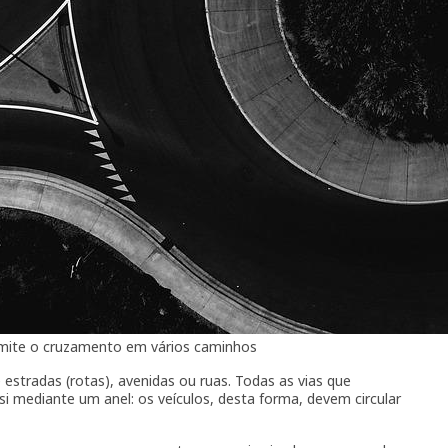
mite o cruzamento em vários caminhos
estradas (rotas), avenidas ou ruas. Todas as vias que
 mediante um anel: os veículos, desta forma, devem circular