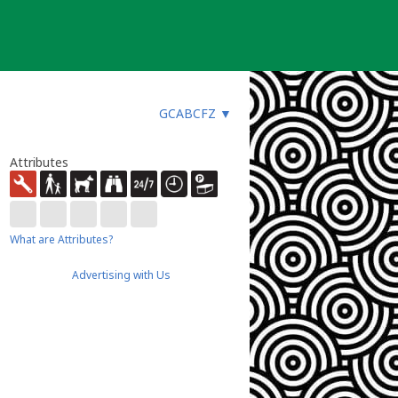
GCABCFZ
▼
Attributes
What are Attributes?
Advertising with Us