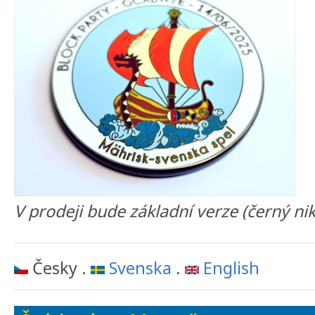
V prodeji bude základní verze (černý nikl
Česky .
Svenska
.
English