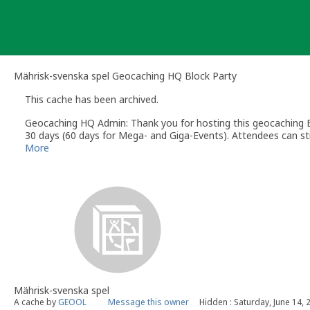
Skip
to
content
Mährisk-svenska spel Geocaching HQ Block Party
This cache has been archived.
Geocaching HQ Admin: Thank you for hosting this geocaching E
30 days (60 days for Mega- and Giga-Events). Attendees can stil
More
Mährisk-svenska spel
A cache by
GEOOL
Message this owner
Hidden : Saturday, June 14, 