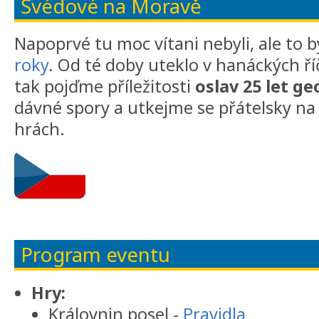
Švédové na Moravě
Napoprvé tu moc vítani nebyli, ale to 
roky
. Od té doby uteklo v hanáckých ř
tak pojďme příležitosti
oslav 25 let g
dávné spory a utkejme se přátelsky n
hrách.
Program eventu
Hry:
Královnin posel -
Pravidla