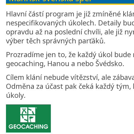
Hlavní částí program je již zmíněné kl
nespecifikovaných úkolech. Detaily bu
opravdu až na poslední chvíli, ale již n
výber těch správných parťáků.
Prozradíme jen to, že každý úkol bude
geocaching, Hanou a nebo Švédsko.
Cílem klání nebude vítězství, ale zábava 
Odměna za účast pak čeká každý tým, 
úkoly.