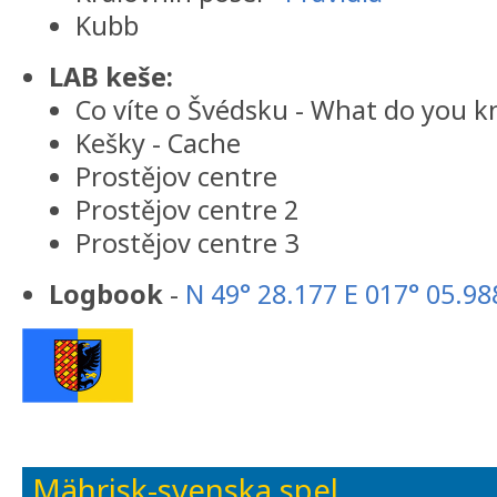
Kubb
LAB keše:
Co víte o Švédsku - What do you 
Kešky - Cache
Prostějov centre
Prostějov centre 2
Prostějov centre 3
Logbook
-
N 49° 28.177 E 017° 05.98
Mährisk-svenska spel