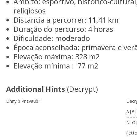
Ambito: esportivo, histórico-cultural
religiosos
Distancia a percorrer: 11,41 km
Duração do percurso: 4 horas
Dificuldade: moderado
Época aconselhada: primavera e ver
Elevação máxima: 328 m2
Elevação mínima : 77 m2
Additional Hints
(
Decrypt
)
Dhny b Pnzvaub?
Decr
A|B|
-------
N|O
(lett