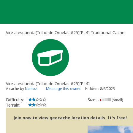
Skip
to
content
Vire a esquerda(Trilho de Ornelas #25)[PL4] Traditional Cache
Vire a esquerda(Trilho de Ornelas #25)[PL4]
A cache by
Nelitoz
Message this owner
Hidden : 8/6/2023
Difficulty:
Size:
(small)
Terrain:
Join now to view geocache location details. It's free!