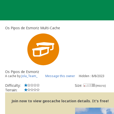
Skip
to
content
Os Pipos de Esmoriz Multi-Cache
Os Pipos de Esmoriz
A cache by
Jola_Team_
Message this owner
Hidden : 8/8/2023
Difficulty:
Size:
(micro)
Terrain:
Join now to view geocache location details. It's free!