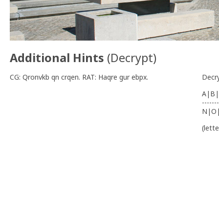
Additional Hints
(
Decrypt
)
CG: Qronvkb qn crqen. RAT: Haqre gur ebpx.
Decr
A|B|
-------
N|O
(lett