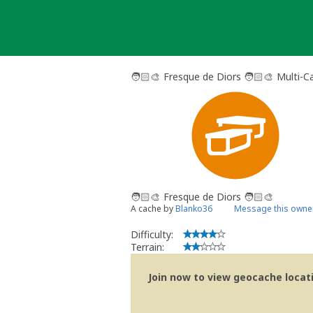
Skip
to
content
🧑🏻‍🎨 Fresque de Diors 🧑🏻‍🎨 Multi-C
🧑🏻‍🎨 Fresque de Diors 🧑🏻‍🎨
A cache by
Blanko36
Message this owne
Difficulty:
Terrain:
Join now to view geocache locatio