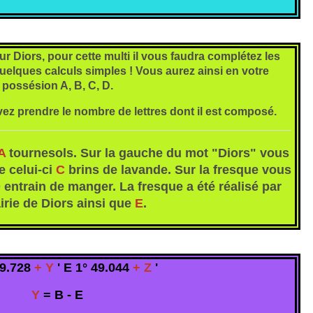
ur Diors, pour cette multi il vous faudra complétez les
uelques calculs simples ! Vous aurez ainsi en votre
possésion A, B, C, D.
ez prendre le nombre de lettres dont il est composé.
A
tournesols. Sur la gauche du mot "Diors" vous
e celui-ci
C
brins de lavande. Sur la fresque vous
D
entrain de manger. La fresque a été réalisé par
irie de Diors ainsi que
E
.
49.728
+ Y
' E 1° 49.044
+ Z
'
Y
= B - E