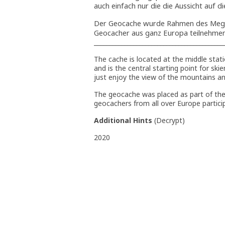
auch einfach nur die die Aussicht auf d
Der Geocache wurde Rahmen des Mega 
Geocacher aus ganz Europa teilnehmen
___________________________________________
The cache is located at the middle stat
and is the central starting point for sk
just enjoy the view of the mountains and
The geocache was placed as part of th
geocachers from all over Europe partici
Additional Hints
(
Decrypt
)
2020