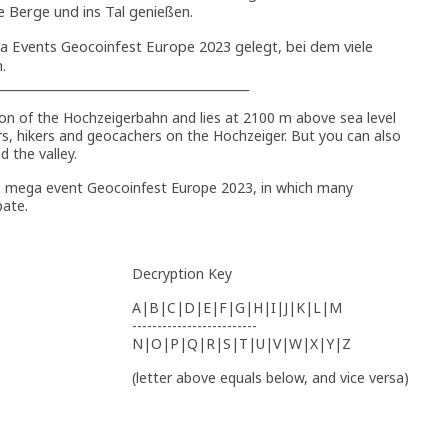
ie Berge und ins Tal genießen.
Events Geocoinfest Europe 2023 gelegt, bei dem viele
.
__________________________________________
ion of the Hochzeigerbahn and lies at 2100 m above sea level
iers, hikers and geocachers on the Hochzeiger. But you can also
 the valley.
e mega event Geocoinfest Europe 2023, in which many
pate.
Decryption Key
A|B|C|D|E|F|G|H|I|J|K|L|M
-------------------------
N|O|P|Q|R|S|T|U|V|W|X|Y|Z
(letter above equals below, and vice versa)