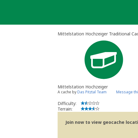
Skip
to
content
Mittelstation Hochzeiger Traditional Ca
Mittelstation Hochzeiger
A cache by
Das Pitztal Team
Message th
Difficulty:
Terrain:
Join now to view geocache locatio