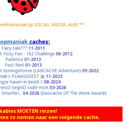
eeldmateriaal op SOCIAL MEDIA, AUB! **
opmaniak
caches:
Fairy-tale???
11-2011
 Fizzy Fun - 162 Challenge
06-2012
Patience
01-2013
Past Net!
01-2013
 van Koningshoeve (LABCACHE Adventure)
09-2022
iak's PLAAGGEEST 嵐
11-2023
ngse haven in beeld 
08-2024
:neoD negniD raalV moK
03-2026
 Smurfen...
04-2026
(Geocache Of The Week Award!)
kables MOETEN reizen!
e mee te nemen naar een volgende cache.