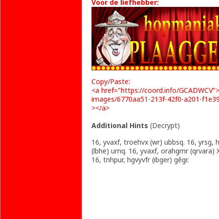
Voor de liefhebber:
Copy/Paste:
<a href="https://coord.info/GCADWCV"
images/6770aa51-213f-42f0-a201-f1e392
></a>
Additional Hints
(
Decrypt
)
16, yvaxf, troehvx (wr) ubbsq. 16, yrsg, h
(lbhe) urnq. 16, yvaxf, orahgmr (qrvara) 
16, tnhpur, hgvyvfr (ibger) gêgr.