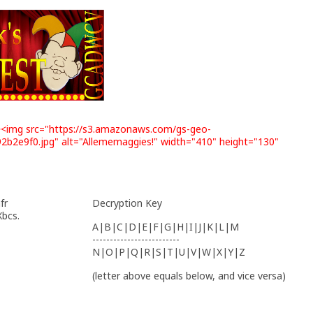
><img src="https://s3.amazonaws.com/gs-geo-
b2e9f0.jpg" alt="Allememaggies!" width="410" height="130"
fr
Decryption Key
Xbcs.
A|B|C|D|E|F|G|H|I|J|K|L|M
-------------------------
N|O|P|Q|R|S|T|U|V|W|X|Y|Z
(letter above equals below, and vice versa)