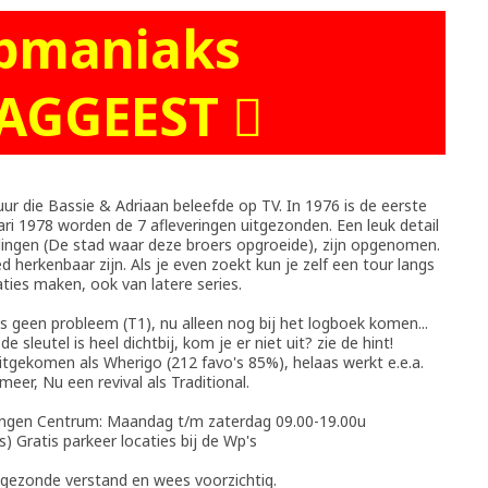
pmaniaks
AGGEEST 
 die Bassie & Adriaan beleefde op TV. In 1976 is de eerste
ri 1978 worden de 7 afleveringen uitgezonden. Een leuk detail
rdingen (De stad waar deze broers opgroeide), zijn opgenomen.
d herkenbaar zijn. Als je even zoekt kun je zelf een tour langs
aties maken, ook van latere series.
s geen probleem (T1), nu alleen nog bij het logboek komen...
e sleutel is heel dichtbij, kom je er niet uit? zie de hint!
itgekomen als Wherigo (212 favo's 85%), helaas werkt e.e.a.
 meer, Nu een revival als Traditional.
gen Centrum: Maandag t/m zaterdag 09.00-19.00u
s) Gratis parkeer locaties bij de Wp's
e gezonde verstand en wees voorzichtig.