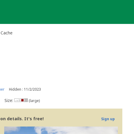
 Cache
ner
Hidden : 11/2/2023
Size:
(large)
n details. It's free!
Sign up