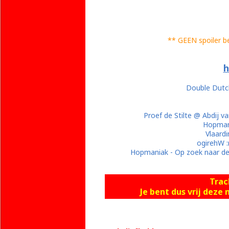
** GEEN spoiler b
h
Double Dutch
Proef de Stilte @ Abdij
Hopman
Vlaardi
ogirehW 
Hopmaniak - Op zoek naar de
Trac
Je bent dus vrij dez