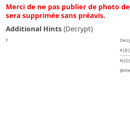
Merci de ne pas publier de photo de l
sera supprimée sans préavis.
Additional Hints
(
Decrypt
)
F
Decr
A|B|
-------
N|O
(lett