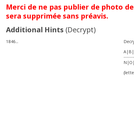
Merci de ne pas publier de photo de l
sera supprimée sans préavis.
Additional Hints
(
Decrypt
)
1846...
Decr
A|B|
-------
N|O
(lett