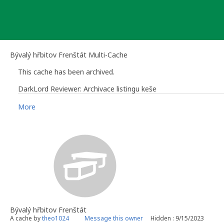
Skip
to
content
Bývalý hřbitov Frenštát Multi-Cache
This cache has been archived.
DarkLord Reviewer: Archivace listingu keše
More
DarkLord Reviewer
emeritní reviewer pro Českou republiku a terminační komisař
Bývalý hřbitov Frenštát
A cache by
theo1024
Message this owner
Hidden : 9/15/2023