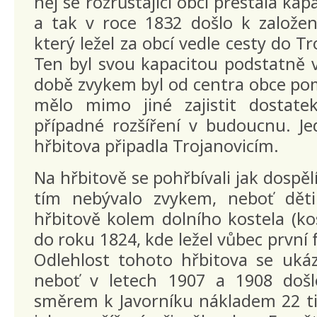
něj se rozrůstající obcí přestala kap
a tak v roce 1832 došlo k založen
který ležel za obcí vedle cesty do T
Ten byl svou kapacitou podstatně vě
době zvykem byl od centra obce po
mělo mimo jiné zajistit dostate
případné rozšíření v budoucnu. Je
hřbitova připadla Trojanovicím.
Na hřbitově se pohřbívali jak dospělí
tím nebývalo zvykem, neboť děti
hřbitově kolem dolního kostela (kos
do roku 1824, kde ležel vůbec první 
Odlehlost tohoto hřbitova se ukáz
neboť v letech 1907 a 1908 došl
směrem k Javorníku nákladem 22 ti