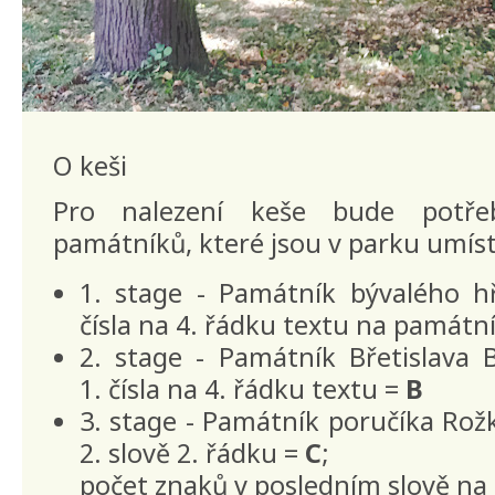
O keši
Pro nalezení keše bude potřeb
památníků, které jsou v parku umís
1. stage - Památník bývalého hřb
čísla na 4. řádku textu na památn
2. stage - Památník Břetislava Ba
1. čísla na 4. řádku textu =
B
3. stage - Památník poručíka Rož
2. slově 2. řádku =
C
;
počet znaků v posledním slově na