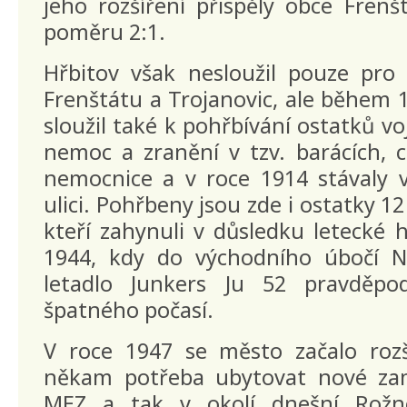
jeho rozšíření přispěly obce Frenš
poměru 2:1.
Hřbitov však nesloužil pouze pro
Frenštátu a Trojanovic, ale během 1
sloužil také k pohřbívání ostatků vojá
nemoc a zranění v tzv. barácích, co
nemocnice a v roce 1914 stávaly 
ulici. Pohřbeny jsou zde i ostatky 
kteří zahynuli v důsledku letecké 
1944, kdy do východního úbočí No
letadlo Junkers Ju 52 pravděp
špatného počasí.
V roce 1947 se město začalo rozš
někam potřeba ubytovat nové za
MEZ a tak v okolí dnešní Rožno