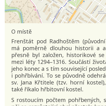
O místě
Frenštát pod Radhoštěm (původní
má poměrně dlouhou historii a a
přesně byl založen, historikové s
mezi léty 1294–1316. Součástí život
jeho konec a s tím související posled
i pohřbívání. To se původně odehráv
sv. Jana Křtitele (tzv. horní koste
také říkalo hřbitovní kostel.
S rostoucím počtem pohřbených, s