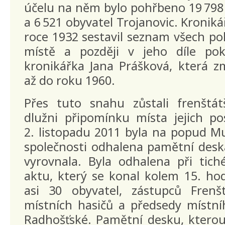
účelu na něm bylo pohřbeno 19 798
a 6 521 obyvatel Trojanovic. Kronik
roce 1932 sestavil seznam všech p
místě a později v jeho díle pok
kronikářka Jana Prášková, která 
až do roku 1960.
Přes tuto snahu zůstali frenštá
dlužni připomínku místa jejich po
2. listopadu 2011 byla na popud Mu
společnosti odhalena pamětní desk
vyrovnala. Byla odhalena při ti
aktu, který se konal kolem 15. ho
asi 30 obyvatel, zástupců Frenš
místních hasičů a předsedy místní
Radhošťské. Pamětní desku, kterou