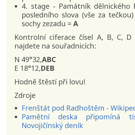
4. stage - Památník dělnického 
posledního slova (vše za tečkou
sochy zezadu =
A
Kontrolní ciferace čísel A, B, C, D
najdete na souřadnicích:
N 49°32,
ABC
E 18°12,
DEB
Hodně štěstí při lovu!
Zdroje
Frenštát pod Radhoštěm - Wikipe
Pamětní deska připomíná ti
Novojičínský deník