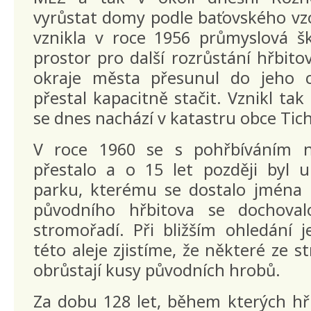
vyrůstat domy podle baťovského vz
vznikla v roce 1956 průmyslová šk
prostor pro další rozrůstání hřbito
okraje města přesunul do jeho 
přestal kapacitně stačit. Vznikl tak
se dnes nachází v katastru obce Tic
V roce 1960 se s pohřbíváním 
přestalo a o 15 let později byl
parku, kterému se dostalo jména 
původního hřbitova se dochoval
stromořadí. Při bližším ohledání 
této aleje zjistíme, že některé ze 
obrůstají kusy původních hrobů.
Za dobu 128 let, během kterých hř