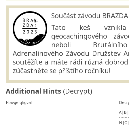
Součást závodu BRAZDA
Tato keš vznikla
geocachingového zá
neboli Brutálníh
Adrenalinového Závodu Družstev A
soutěžíte a máte rádi různá dobrodr
zúčastněte se příštího ročníku!
Additional Hints
(
Decrypt
)
Hiavge qhgval
Decr
A|B|
-------
N|O