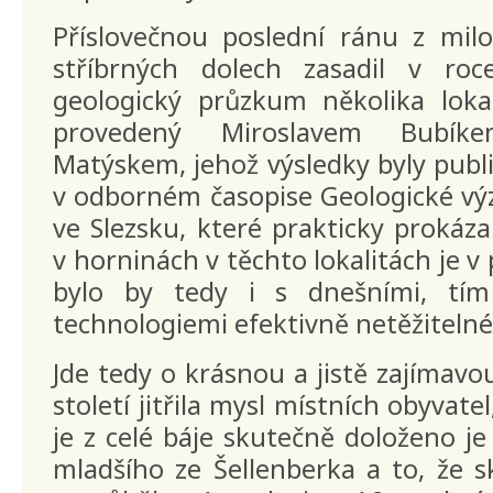
Příslovečnou poslední ránu z milo
stříbrných dolech zasadil v ro
geologický průzkum několika lokal
provedený Miroslavem Bubík
Matýskem, jehož výsledky byly publ
v odborném časopise Geologické v
ve Slezsku, které prakticky prokáza
v horninách v těchto lokalitách je v
bylo by tedy i s dnešními, tí
technologiemi efektivně netěžitelné
Jde tedy o krásnou a jistě zajímavou
století jitřila mysl místních obyvate
je z celé báje skutečně doloženo je
mladšího ze Šellenberka a to, že s