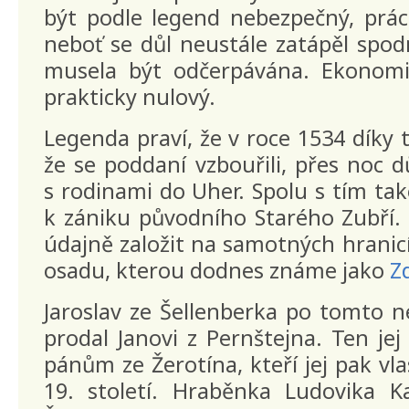
být podle legend nebezpečný, prá
neboť se důl neustále zatápěl spod
musela být odčerpávána. Ekonomi
prakticky nulový.
Legenda praví, že v roce 1534 díky
že se poddaní vzbouřili, přes noc důl
s rodinami do Uher. Spolu s tím tak
k zániku původního Starého Zubří. 
údajně založit na samotných hrani
osadu, kterou dodnes známe jako
Z
Jaroslav ze Šellenberka po tomto n
prodal Janovi z Pernštejna. Ten jej
pánům ze Žerotína, kteří jej pak vla
19. století. Hraběnka Ludovika K