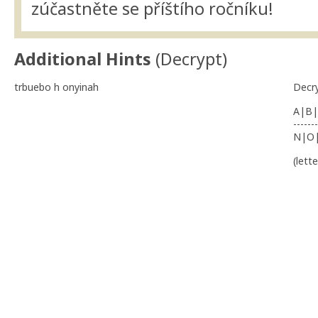
zúčastněte se příštího ročníku!
Additional Hints
(
Decrypt
)
trbuebo h onyinah
Decr
A|B|
-------
N|O
(lett