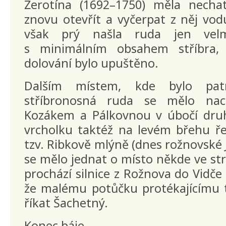
Žerotína (1692–1750) měla necha
znovu otevřít a vyčerpat z něj vo
však prý našla ruda jen velm
s minimálním obsahem stříbra,
dolování bylo upuštěno.
Dalším místem, kde bylo pat
stříbronosná ruda se mělo nac
Kozákem a Pálkovnou v úbočí dr
vrcholku taktéž na levém břehu ře
tzv. Ribkově mlýně (dnes rožnovské 
se mělo jednat o místo někde ve str
prochází silnice z Rožnova do Vidče
že malému potůčku protékajícímu t
říkat Šachetný.
Konec báje