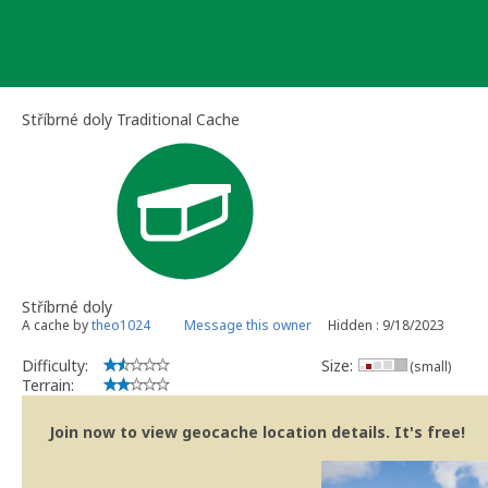
Skip
to
content
Stříbrné doly Traditional Cache
Stříbrné doly
A cache by
theo1024
Message this owner
Hidden : 9/18/2023
Difficulty:
Size:
(small)
Terrain:
Join now to view geocache location details. It's free!