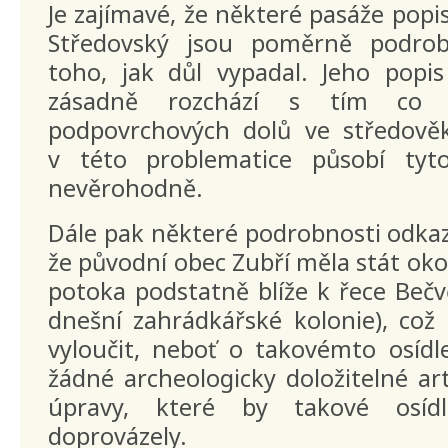
Je zajímavé, že některé pasáže popi
Středovský jsou poměrně podro
toho, jak důl vypadal. Jeho popi
zásadně rozchází s tím co
podpovrchových dolů ve středově
v této problematice působí tyt
nevěrohodně.
Dále pak některé podrobnosti odkazu
že původní obec Zubří měla stát ok
potoka podstatně blíže k řece Bečvě
dnešní zahrádkářské kolonie), což 
vyloučit, neboť o takovémto osídl
žádné archeologicky doložitelné art
úpravy, které by takové osídl
doprovázely.