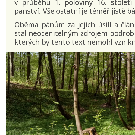
v průběhu 1. poloviny 16. století
panství. Vše ostatní je téměř jistě bá
Oběma pánům za jejich úsilí a člán
stal neocenitelným zdrojem podrob
kterých by tento text nemohl vznik