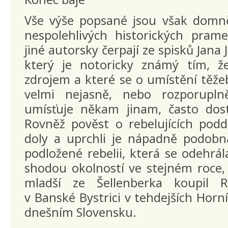
Vše výše popsané jsou však domn
nespolehlivých historických pra
jiné autorsky čerpají ze spisků Jana 
který je notoricky známý tím, ž
zdrojem a které se o umístění těže
velmi nejasně, nebo rozporupln
umísťuje někam jinam, často dos
Rovněž pověst o rebelujících podda
doly a uprchli je nápadně podob
podložené rebelii, která se odehrál
shodou okolností ve stejném roce,
mladší ze Šellenberka koupil R
v Banské Bystrici v tehdejších Horn
dnešním Slovensku.