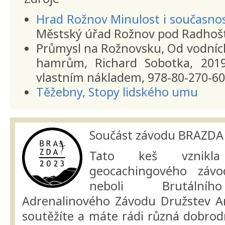
Hrad Rožnov Minulost i současno
Městský úřad Rožnov pod Radhoš
Průmysl na Rožnovsku, Od vodníc
hamrům, Richard Sobotka, 2019
vlastním nákladem, 978-80-270-60
Těžebny, Stopy lidského umu
Součást závodu BRAZDA
Tato keš vznikla
geocachingového zá
neboli Brutálníh
Adrenalinového Závodu Družstev A
soutěžíte a máte rádi různá dobrodr