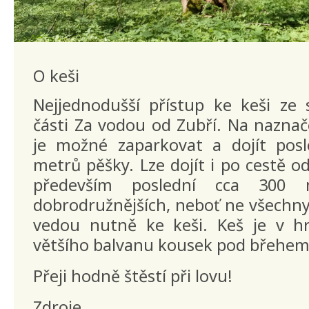
O keši
Nejjednodušší přístup ke keši ze 
části Za vodou od Zubří. Na nazna
je možné zaparkovat a dojít posl
metrů pěšky. Lze dojít i po cestě 
především poslední cca 300 
dobrodružnějších, neboť ne všechny
vedou nutně ke keši. Keš je v 
většího balvanu kousek pod břehem 
Přeji hodně štěstí při lovu!
Zdroje