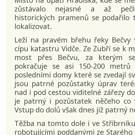
zůstávalo nejasné a až peč
historických pramenů se podařilo 
lokalizovat.
Leží na pravém břehu řeky Bečvy
cípu katastru Vidče. Ze Zubří se k m
most přes Bečvu, za kterým s
pokračuje se asi 150-200 metrů 
posledními domy které se zvedají s
jsou patrné pozůstatky úprav teré
nad i pod cestou viditelné zářezy d
je patrný i pozůstatek něčeho co 
Vstup do dolů však dnes již patrný n
Těžba na tomto dole i ve Stříbrníku
robotujícími poddanými ze Starého 