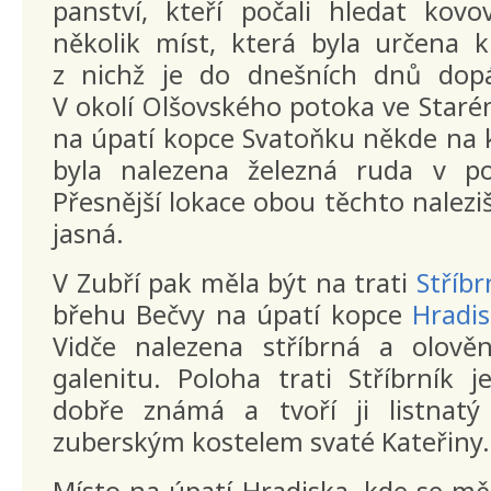
panství, kteří počali hledat kovo
několik míst, která byla určena
z nichž je do dnešních dnů dopá
V okolí Olšovského potoka ve Starém
na úpatí kopce Svatoňku někde na 
byla nalezena železná ruda v po
Přesnější lokace obou těchto naleziš
jasná.
V Zubří pak měla být na trati
Stříbr
břehu Bečvy na úpatí kopce
Hradi
Vidče nalezena stříbrná a olov
galenitu. Poloha trati Stříbrník
dobře známá a tvoří ji listnatý
zuberským kostelem svaté Kateřiny.
Místo na úpatí Hradiska, kde se mě