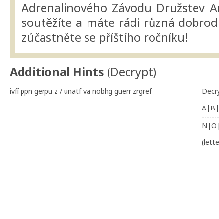
Adrenalinového Závodu Družstev A
soutěžíte a máte rádi různá dobrodr
zúčastněte se příštího ročníku!
Additional Hints
(
Decrypt
)
ivfí ppn gerpu z / unatf va nobhg guerr zrgref
Decr
A|B|
-------
N|O
(lett