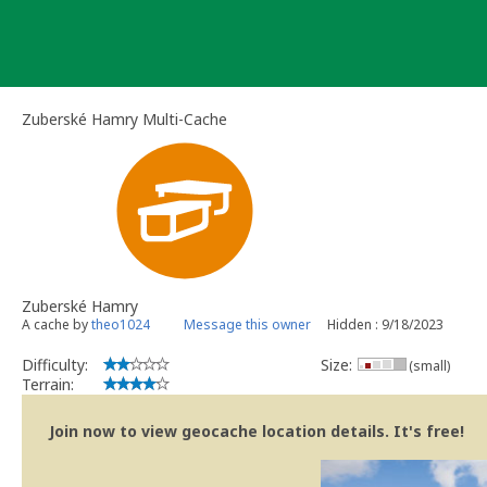
Skip
to
content
Zuberské Hamry Multi-Cache
Zuberské Hamry
A cache by
theo1024
Message this owner
Hidden : 9/18/2023
Difficulty:
Size:
(small)
Terrain:
Join now to view geocache location details. It's free!