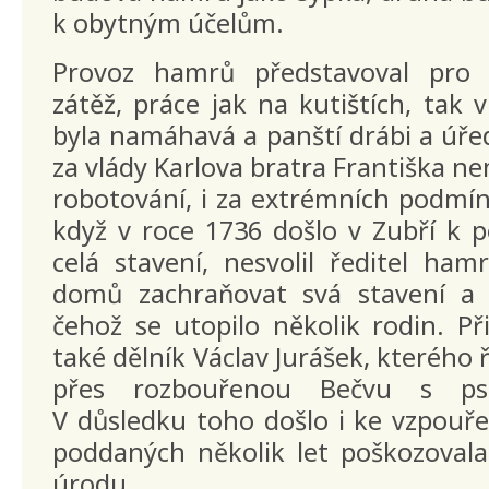
k obytným účelům.
Provoz hamrů představoval pro
zátěž, práce jak na kutištích, ta
byla namáhavá a panští drábi a úřed
za vlády Karlova bratra Františka nem
robotování, i za extrémních podmíne
když v roce 1736 došlo v Zubří k p
celá stavení, nesvolil ředitel ham
domů zachraňovat svá stavení a 
čehož se utopilo několik rodin. Př
také dělník Václav Jurášek, kterého 
přes rozbouřenou Bečvu s p
V důsledku toho došlo i ke vzpouř
poddaných několik let poškozoval
úrodu.