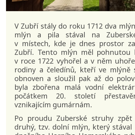
V Zubří stály do roku 1712 dva mlýny
mlýn a pila stával na Zuberské
v místech, kde je dnes prostor z
Zubří. Tento mlýn měl pohnutou h
v roce 1722 vyhořel a v něm uhoře
rodiny a čeledínů, kteří ve mlýně 
obnoven a sloužil pak až do polovi
byla zbořena malá vodní elektrá
počátkem 20. století přestavě
vznikajícím gumárnám.
Po proudu Zuberské struhy zpět 
druhý, tzv. dolní mlýn, který stáva