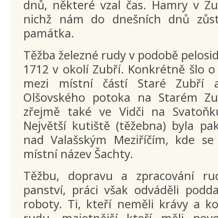
dnů, některé vzal čas. Hamry v Zu
nichž nám do dnešních dnů zůst
památka.
Těžba železné rudy v podobě pelosid
1712 v okolí Zubří. Konkrétně šlo o
mezi místní částí Staré Zubří
Olšovského potoka na Starém Zu
zřejmě také ve Vidči na Svatoňk
Největší kutiště (těžebna) byla pa
nad Valašským Meziříčím, kde se
místní název Šachty.
Těžbu, dopravu a zpracování rud
panství, práci však odváděli podd
roboty. Ti, kteří neměli krávy a 
rudu, majetnější kteří měli po