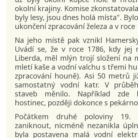
okolní krajiny. Komise zkonstatovala
byly lesy, jsou dnes holá místa". By
ukončení zpracování železa a v roce
Na jeho místě pak vznikl Hamerský
Uvádí se, že v roce 1786, kdy jej
Liberda, měl mlýn trojí složení na m
mletí kaše a vodní valchu s třemi hu
zpracování houně). Asi 50 metrů ji
samostatný vodní katr. V průběh
staveb měnilo. Například zde 
hostinec, později dokonce s pekárno
Počátkem druhé poloviny 19. s
zaniknout, nicméně nezanikla úpln
byla postavena malá vodní elektr