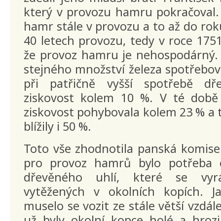
který v provozu hamru pokračoval. 
hamr stále v provozu a to až do rok
40 letech provozu, tedy v roce 1751
že provoz hamru je nehospodárný.
stejného množství železa spotřebova
při patřičně vyšší spotřebě d
ziskovost kolem 10 %. V té době
ziskovost pohybovala kolem 23 % a t
blížily i 50 %.
Toto vše zhodnotila panská komise
pro provoz hamrů bylo potřeba 
dřevěného uhlí, které se vyr
vytěžených v okolních kopích. J
muselo se vozit ze stále větší vzdál
už byly okolní kopce holé a hrozi