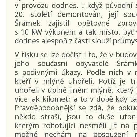
v provozu dodnes. I když původní 
20. století demontován, její so
Šrámek zajistil opětovné zprov
s 10 kW výkonem a tak místo, byť 
dodnes alespoň z části slouží prům
V tisku se lze dočíst i to, že v budo
jeho současní obyvatelé Šrámk
s podivnými úkazy. Podle nich v m
kteří v mlýně uhořeli. Potíž je t
uhořeli v úplně jiném mlýně, který 
více jak kilometr a to v době kdy ta
Pravděpodobnější se zdá, že pok
někdo straší, jsou to duše uton
kterým robotující nesměli jít na 
možné nechám na posouzení n