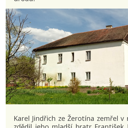
Karel Jindřich ze Žerotína zemřel v
zdědil jeho mladší bratr František 