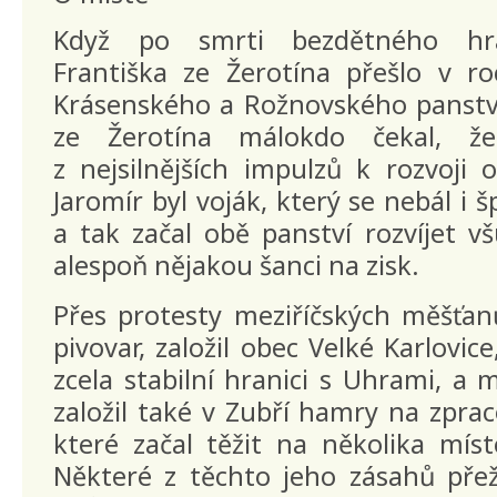
Když po smrti bezdětného hra
Františka ze Žerotína přešlo v ro
Krásenského a Rožnovského panství
ze Žerotína málokdo čekal, ž
z nejsilnějších impulzů k rozvoji 
Jaromír byl voják, který se nebál i
a tak začal obě panství rozvíjet v
alespoň nějakou šanci na zisk.
Přes protesty meziříčských měšťan
pivovar, založil obec Velké Karlovic
zcela stabilní hranici s Uhrami, a
založil také v Zubří hamry na zprac
které začal těžit na několika mís
Některé z těchto jeho zásahů přež