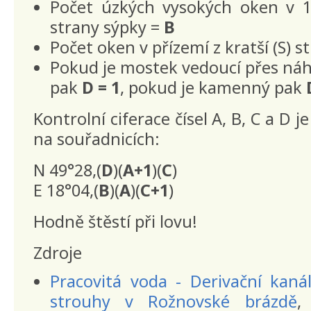
Počet úzkých vysokých oken v 1.
strany sýpky =
B
Počet oken v přízemí z kratší (S) 
Pokud je mostek vedoucí přes ná
pak
D = 1
, pokud je kamenný pak
Kontrolní ciferace čísel A, B, C a D je
na souřadnicích:
N 49°28,(
D
)(
A+1
)(
C
)
E 18°04,(
B
)(
A
)(
C+1
)
Hodně štěstí při lovu!
Zdroje
Pracovitá voda - Derivační kaná
strouhy v Rožnovské brázdě
,