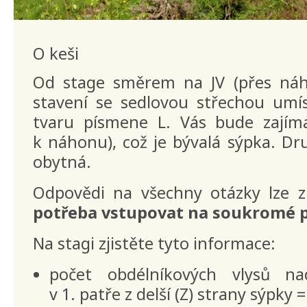
O keši
Od stage směrem na JV (přes náho
stavení se sedlovou střechou umí
tvaru písmene L. Vás bude zajím
k náhonu), což je bývalá sýpka. D
obytná.
Odpovědi na všechny otázky lze z
potřeba vstupovat na soukromé
Na stagi zjistěte tyto informace:
počet obdélníkových vlysů na
v 1. patře z delší (Z) strany sýpky 