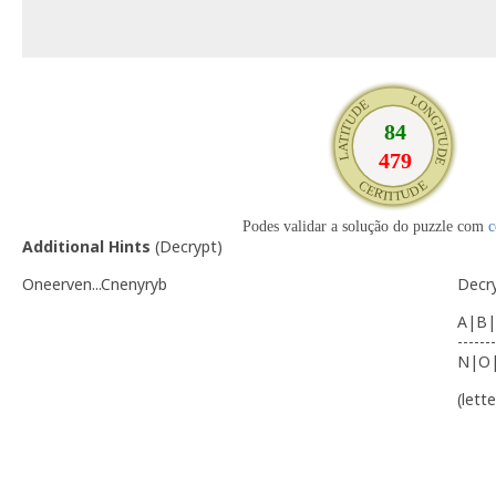
Podes validar a solução do puzzle com
c
Additional Hints
(
Decrypt
)
Oneerven...Cnenyryb
Decr
A|B|
-------
N|O
(lett