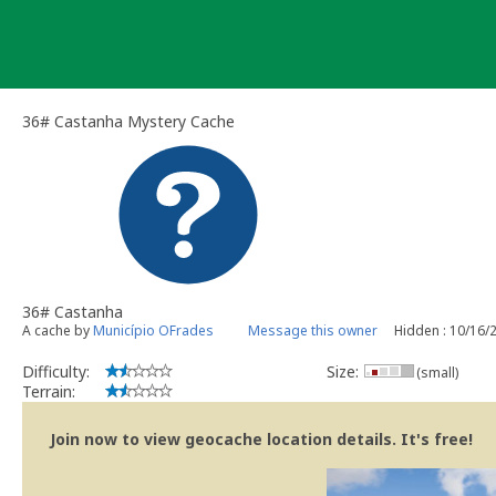
Skip
to
content
36# Castanha Mystery Cache
36# Castanha
A cache by
Município OFrades
Message this owner
Hidden : 10/16/
Difficulty:
Size:
(small)
Terrain:
Join now to view geocache location details. It's free!