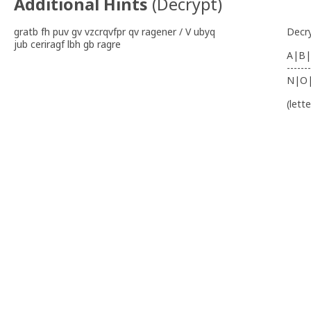
Additional Hints
(
Decrypt
)
gratb fh puv gv vzcrqvfpr qv ragener / V ubyq
Decr
jub ceriragf lbh gb ragre
A|B|
-------
N|O
(lett