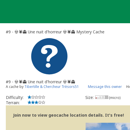
Skip
to
content
#9 - 💀🕷️👻 Une nuit d'horreur 💀🕷️👻 Mystery Cache
#9 - 💀🕷️👻 Une nuit d'horreur 💀🕷️👻
A cache by
Tibertille & Chercheur Trèsors51
Message this owner
Hi
Difficulty:
Size:
(micro)
Terrain:
Join now to view geocache location details. It's free!