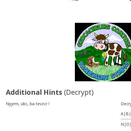
Additional Hints
(
Decrypt
)
Nyyrm, ubc, ba tevzcr !
Decr
A|B|
-------
N|O