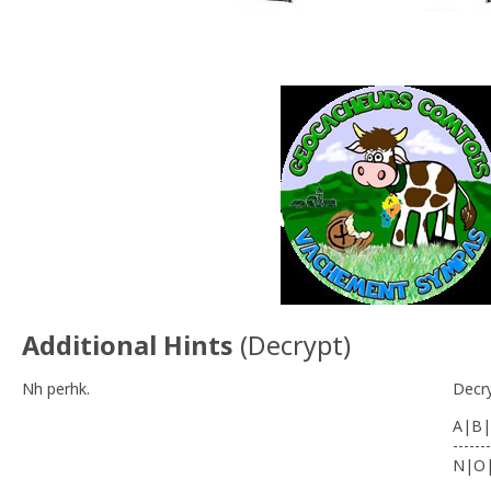
Additional Hints
(
Decrypt
)
Nh perhk.
Decr
A|B|
-------
N|O