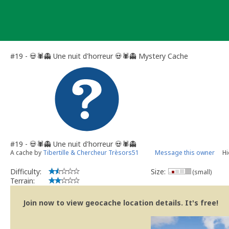
Skip
to
content
#19 - 💀🕷️👻 Une nuit d'horreur 💀🕷️👻 Mystery Cache
#19 - 💀🕷️👻 Une nuit d'horreur 💀🕷️👻
A cache by
Tibertille & Chercheur Trèsors51
Message this owner
Hi
Difficulty:
Size:
(small)
Terrain:
Join now to view geocache location details. It's free!