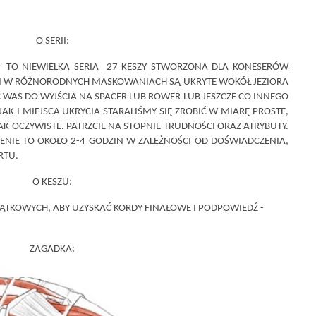
O SERII:
” TO NIEWIELKA SERIA 27 KESZY STWORZONA DLA
KONESERÓW
I I W RÓŻNORODNYCH MASKOWANIACH SĄ UKRYTE WOKÓŁ JEZIORA
 WAS DO WYJŚCIA NA SPACER LUB ROWER LUB JESZCZE CO INNEGO
K I MIEJSCA UKRYCIA STARALIŚMY SIĘ ZROBIĆ W MIARĘ PROSTE,
AK OCZYWISTE. PATRZCIE NA STOPNIE TRUDNOŚCI ORAZ ATRYBUTY.
ENIE TO OKOŁO 2-4 GODZIN W ZALEŻNOŚCI OD DOŚWIADCZENIA,
RTU.
O KESZU:
ZĄTKOWYCH, ABY UZYSKAĆ KORDY FINAŁOWE I PODPOWIEDŹ -
ZAGADKA: