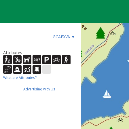
GCAFXVA
▼
Attributes
What are Attributes?
Advertising with Us