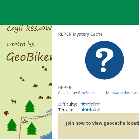
Skip
to
content
REPER Mystery Cache
REPER
A cache by
GeoBikers
Message this own
Difficulty:
Terrain:
Join now to view geocache locatio