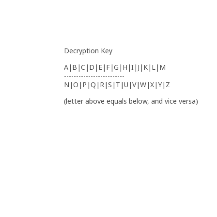
Decryption Key
A|B|C|D|E|F|G|H|I|J|K|L|M
-------------------------
N|O|P|Q|R|S|T|U|V|W|X|Y|Z
(letter above equals below, and vice versa)