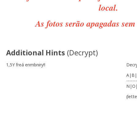
local.
As fotos serão apagadas sem 
Additional Hints
(
Decrypt
)
1,5Y freá enmbniry!!
Decr
A|B|
-------
N|O
(lett