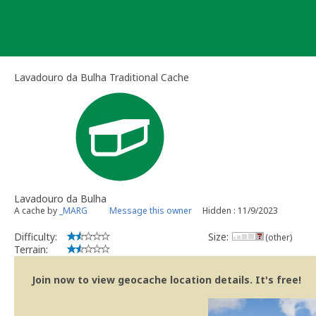
Skip
to
content
Lavadouro da Bulha Traditional Cache
Lavadouro da Bulha
A cache by
_MARG
Message this owner
Hidden : 11/9/2023
Difficulty:
Size:
(other)
Terrain:
Join now to view geocache location details. It's free!