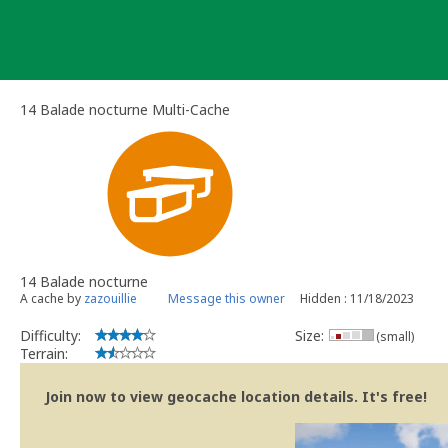
Skip
to
content
14 Balade nocturne Multi-Cache
14 Balade nocturne
A cache by
zazouillie
Message this owner
Hidden : 11/18/2023
Difficulty:
Size:
(small)
Terrain:
Join now to view geocache location details. It's free!