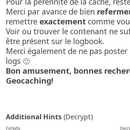
Pour la pérennité de la cache, reste
Merci par avance de bien
referme
remettre
exactement
comme vous 
Voir ou trouver le contenant ne suff
être présent sur le logbook.
Merci également de ne pas poster 
logs
🙂
Bon amusement, bonnes recher
Geocaching!
Additional Hints
(
Decrypt
)
Fjrrqvfu
Decr