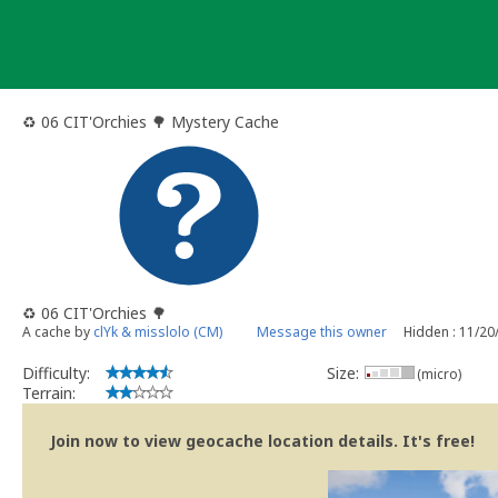
Skip
to
content
♻ 06 CIT'Orchies 🌳 Mystery Cache
♻ 06 CIT'Orchies 🌳
A cache by
clYk & misslolo (CM)
Message this owner
Hidden : 11/20
Difficulty:
Size:
(micro)
Terrain:
Join now to view geocache location details. It's free!