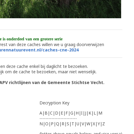
 is onderdeel van een grotere serie
e rest van deze caches willen we u graag doorverwijzen
rennatuurevent.nl/caches-cne-2024
en deze cache enkel bij daglicht te bezoeken.
ijk om de cache te bezoeken, maar niet wenselijk.
APV richtlijnen van de Gemeente Stichtse Vecht.
Decryption Key
A|B|C|D|E|F|G|H|I|J|K|L|M
-------------------------
N|O|P|Q|R|S|T|U|V|W|X|Y|Z
(letter above equals below, and vice versa)