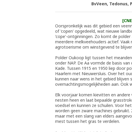
BvVeen, Tedonus, 
[CNE
Oorspronkelijk was dit gebied een veen
of 'copen' opgedeeld, wat nieuwe landb
'cope'-ontginningen. Zo komt de polder 
meerdere melkveehouders actief. Vaak 
agrotoerisme om winstgevend te blijven
Polder Oukoop ligt tussen het meander
onder NAP. De Aa vormde de basis van 
Kade. Tussen 1915 en 1950 liep door p
Haarlem met Nieuwersluis. Over het ou
kunnen naar wens in het gebied blijven
overnachtingsmogelijkheden aan. Ook w
Elk voorjaar komen kievitten en andere
nesten heen en laat bepaalde grasstrok
voedsel en kunnen ze schuilen. Voor h
worden geen zware machines gebruikt. 
maar met een slang van elders aangevoe
mest tussen het gras te verdelen.