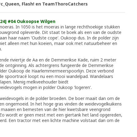
Pc_Queen, Flash! en TeamThoroCatchers
24] #04 Oukoopse Wilgen
moeras. In 1050 is het moeras in lange rechthoekige stukken
ouwgrond opleverde. Dit staat te boek als een van de oudste
aan haar naam 'Oudste cope'. Oukoop dus. In de polder zijn
niet alleen met hun koeien, maar ook met natuurbeheer en
.
ende riviertje de Aa en de Demmerikse Kade, ruim 2 meter
de ontginning. Als achtergrens fungeerde de Demmerikse
older Oukoop de Haarlemmermeerspoorlijn. Deze verbond
de spoortracé loopt nu een mooi wandelpad. Wandelaars
 slapen. Menig melkveehouder biedt
eidevogels mogen in polder Oukoop 'logeren'.
 weidevogels in de polder broeden. De boer maait dan om de
en ongemoeid. In het hoge gras vinden de weidevogelkuikens
et maaien en bemesten van de hier kwetsbare veengrond
Zo wordt er geen mest met een giertank het land opgereden,
rd. Een tractor met een lichte machine volstaat dan om de