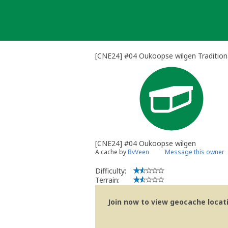
Skip
to
content
[CNE24] #04 Oukoopse wilgen Tradition
[CNE24] #04 Oukoopse wilgen
A cache by
BvVeen
Message this owner
Difficulty:
Terrain:
Join now to view geocache locatio