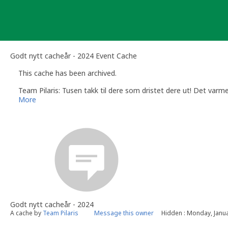
Skip
to
content
Godt nytt cacheår - 2024 Event Cache
This cache has been archived.
Team Pilaris: Tusen takk til dere som dristet dere ut! Det varm
More
Godt nytt cacheår - 2024
A cache by
Team Pilaris
Message this owner
Hidden : Monday, Janua