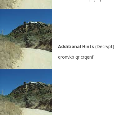
Additional Hints
(
Decrypt
)
qronvkb qr crqenf