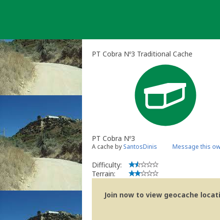
Skip
to
content
PT Cobra Nº3 Traditional Cache
PT Cobra Nº3
A cache by
SantosDinis
Message this o
Difficulty:
Terrain:
Join now to view geocache locatio