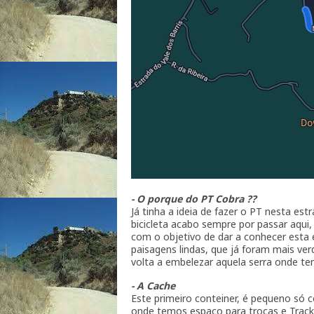
- O porque do PT Cobra ??
Já tinha a ideia de fazer o PT nesta es
bicicleta acabo sempre por passar aqui,
com o objetivo de dar a conhecer esta 
paisagens lindas, que já foram mais ve
volta a embelezar aquela serra onde tem
- A Cache
Este primeiro conteiner, é pequeno só 
onde temos espaço para trocas e Track