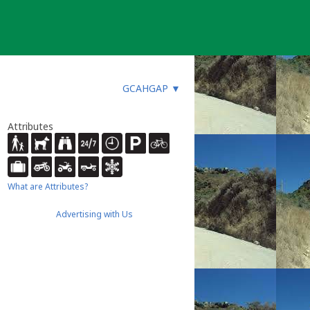
GCAHGAP
▼
Attributes
What are Attributes?
Advertising with Us