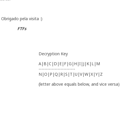
Obrigado pela visita :)
FTFs
Decryption Key
A|B|C|D|E|F|G|H|I|J|K|L|M
-------------------------
N|O|P|Q|R|S|T|U|V|W|X|Y|Z
(letter above equals below, and vice versa)