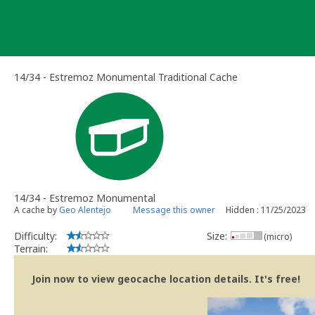
Skip
to
content
14/34 - Estremoz Monumental Traditional Cache
14/34 - Estremoz Monumental
A cache by
Geo Alentejo
Message this owner
Hidden : 11/25/2023
Difficulty:
Size:
(micro)
Terrain:
Join now to view geocache location details. It's free!