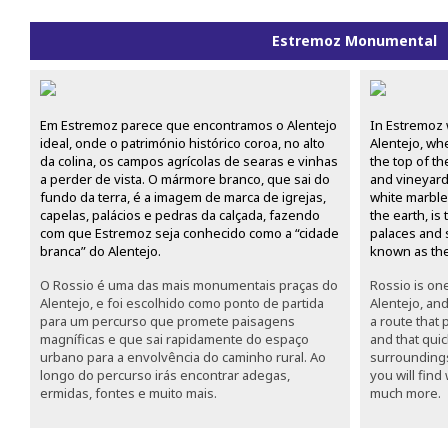
Estremoz Monumental
Em Estremoz parece que encontramos o Alentejo
In Estremoz 
ideal, onde o património histórico coroa, no alto
Alentejo, whe
da colina, os campos agrícolas de searas e vinhas
the top of the
a perder de vista. O mármore branco, que sai do
and vineyard
fundo da terra, é a imagem de marca de igrejas,
white marble
capelas, palácios e pedras da calçada, fazendo
the earth, is
com que Estremoz seja conhecido como a “cidade
palaces and 
branca” do Alentejo.
known as the 
O Rossio é uma das mais monumentais praças do
Rossio is on
Alentejo, e foi escolhido como ponto de partida
Alentejo, and
para um percurso que promete paisagens
a route that
magníficas e que sai rapidamente do espaço
and that quic
urbano para a envolvência do caminho rural. Ao
surroundings
longo do percurso irás encontrar adegas,
you will find
ermidas, fontes e muito mais.
much more.