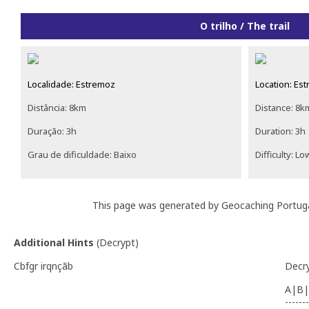
O trilho / The trail
Localidade: Estremoz
Location: Es
Distância: 8km
Distance: 8k
Duração: 3h
Duration: 3h
Grau de dificuldade: Baixo
Difficulty: Lo
This page was generated by Geocaching Portug
Additional Hints
(
Decrypt
)
Cbfgr irqnçãb
Decr
A|B|
-------