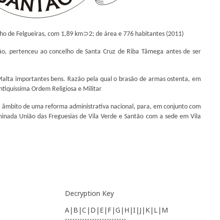
ho de Felgueiras, com 1,89 km⊃2; de área e 776 habitantes (2011)
o, pertenceu ao concelho de Santa Cruz de Riba Tâmega antes de ser
alta importantes bens. Razão pela qual o brasão de armas ostenta, em
ntiquíssima Ordem Religiosa e Militar
o âmbito de uma reforma administrativa nacional, para, em conjunto com
inada União das Freguesias de Vila Verde e Santão com a sede em Vila
Decryption Key
A|B|C|D|E|F|G|H|I|J|K|L|M
-------------------------