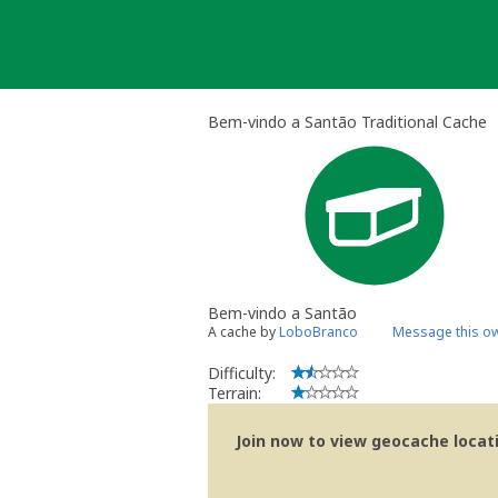
Skip
to
content
Bem-vindo a Santão Traditional Cache
Bem-vindo a Santão
A cache by
LoboBranco
Message this o
Difficulty:
Terrain:
Join now to view geocache locatio