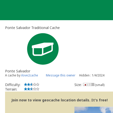
Skip
to
content
Ponte Salvador Traditional Cache
Ponte Salvador
A cache by
ilove2cache
Message this owner
Hidden : 1/4/2024
Difficulty:
Size:
(small)
Terrain:
Join now to view geocache location details. It's free!