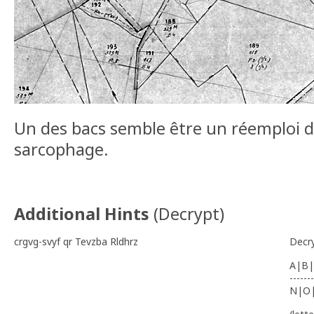
Un des bacs semble être un réemploi d
sarcophage.
Additional Hints
(
Decrypt
)
crgvg-svyf qr Tevzba Rldhrz
Decr
A|B|
-------
N|O