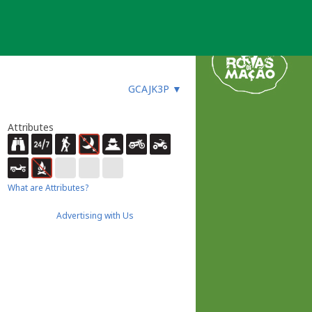
GCAJK3P
▼
Attributes
What are Attributes?
Advertising with Us