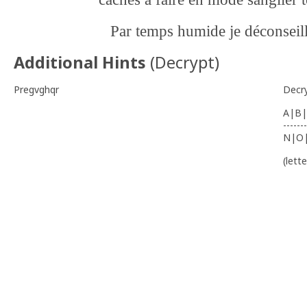
Par temps humide je déconseill
Additional Hints
(
Decrypt
)
Pregvghqr
Decr
A|B|
-------
N|O
(lett