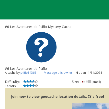
Skip
to
content
#6 Les Aventures de Ptiflo Mystery Cache
#6 Les Aventures de Ptiflo
A cache by
ptiflo14366
Message this owner
Hidden : 1/31/2024
Difficulty:
Size:
(small)
Terrain:
Join now to view geocache location details. It's free!