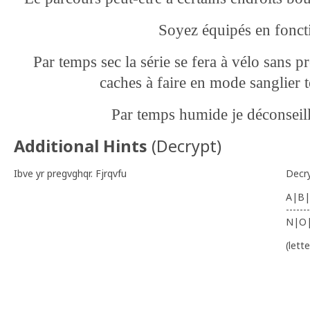
Soyez équipés en fonc
Par temps sec la série se fera à vélo sans 
caches à faire en mode sanglier
Par temps humide je déconseill
Additional Hints
(
Decrypt
)
Ibve yr pregvghqr. Fjrqvfu
Decr
A|B|
-------
N|O
(lett